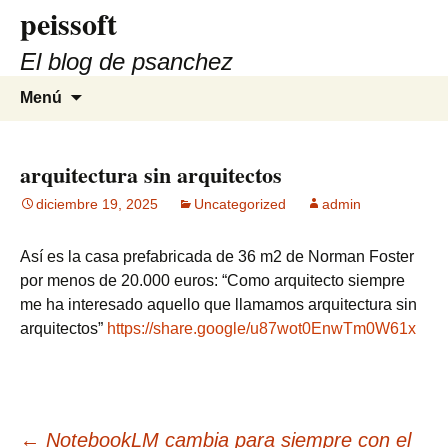
peissoft
Saltar
al
El blog de psanchez
contenido
Buscar:
Menú
arquitectura sin arquitectos
diciembre 19, 2025
Uncategorized
admin
Así es la casa prefabricada de 36 m2 de Norman Foster
por menos de 20.000 euros: “Como arquitecto siempre
me ha interesado aquello que llamamos arquitectura sin
arquitectos”
https://share.google/u87wot0EnwTm0W61x
←
NotebookLM cambia para siempre con el