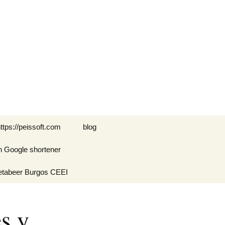
Buscar:
ttps://peissoft.com
blog
n Google shortener
Arkanoid
etabeer Burgos CEEI
ASTEROIDS
Blogs amigos: blogs de
Optimispain
Amigos
s y
Errores en WordPress