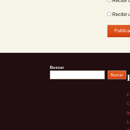
Recibir 
Recibir 
Buscar
Buscar
F
C
l
L