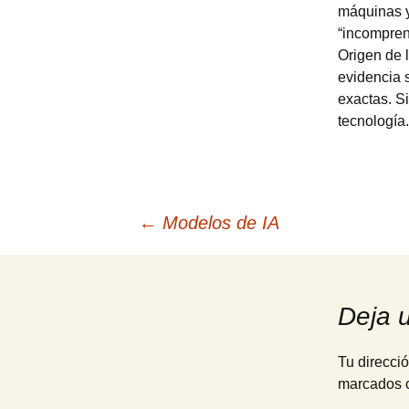
máquinas y 
“incompren
Origen de 
evidencia 
exactas. Si
tecnología.
Navegación
←
Modelos de IA
de
Deja 
entradas
Tu direcció
marcados 