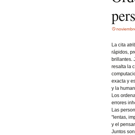
Burgos
per
para que los niños
Premios
aprendan Código
Joy Sti
psanchez en Twitter
Proyecto
Somos de colores,
de Sala M
Manual
noviembr
VídeoBLOG
Amaranto y Zafiro
MPF-II
La cita at
MPF-II 
Club de
rápidos, pr
brillantes
resalta la
computacion
exacta y e
y la human
Los ordenad
errores in
Las person
“lentas, im
y el pensa
Juntos son