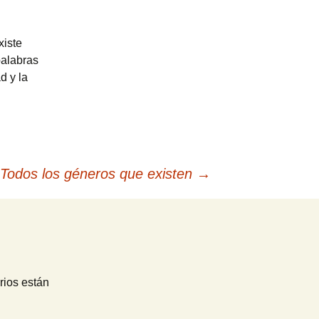
xiste
palabras
d y la
Todos los géneros que existen
→
rios están