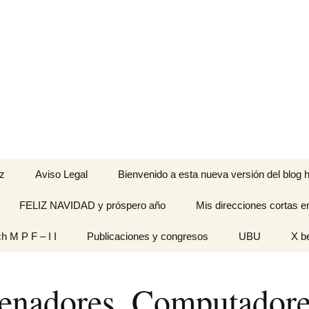
z
Aviso Legal
Bienvenido a esta nueva versión del blog h
FELIZ NAVIDAD y próspero año
Mis direcciones cortas e
ramienta de
ch M P F – I I
Publicaciones y congresos
UBU
X b
idades
Originales
enadores, Computadore
n pantalla
titech M P F – I