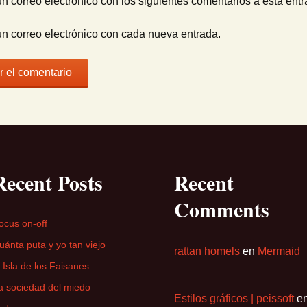
un correo electrónico con los siguientes comentarios a esta entr
un correo electrónico con cada nueva entrada.
Recent Posts
Recent
Comments
ocus on-off
uánta puta y yo tan viejo
rattan homels
en
Mermaid
a Isla de los Faisanes
a sociedad del miedo
Estilos gráficos | peissoft
e