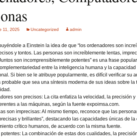
sonas
ck MPF-II
 GSM: Gestión
ultisensorial
es Multitech
e 11, 2025
Uncategorized
admin
ribuyéndole a Einstein la idea de que “los ordenadores son incr
Publicidad +
 usuarios
ecisos y tontos. Las personas son increíblemente lentas, imprec
. Juntos son incomprensiblemente potentes” es una frase popula
 complementariedad entre la inteligencia humana y la capacidad
al. Si bien se le atribuye popularmente, es difícil verificar su a
s probable que sea una síntesis moderna de sus ideas sobre la 
idad.
ores son precisos: La cita enfatiza la velocidad, la precisión y l
herentes a las máquinas, según la fuente expoimsa.com.
as son imprecisas: Al mismo tiempo, reconoce que las persona
precisas y brillantes”, destacando las capacidades únicas de la 
miento crítico humanos, de acuerdo con la misma fuente.
 potentes: La combinación de estas dos cualidades, la precisión