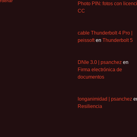
rdenar
Photo PIN: fotos con licenc
CC
cable Thunderbolt 4 Pro |
peissoft
en
Thunderbolt 5
DNIe 3.0 | psanchez
en
Firma electrónica de
documentos
longanimidad | psanchez
e
Resiliencia