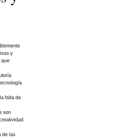
eíblemente
isas y
r que
utoría
tecnología
a falta de
s son
creatividad
 de las