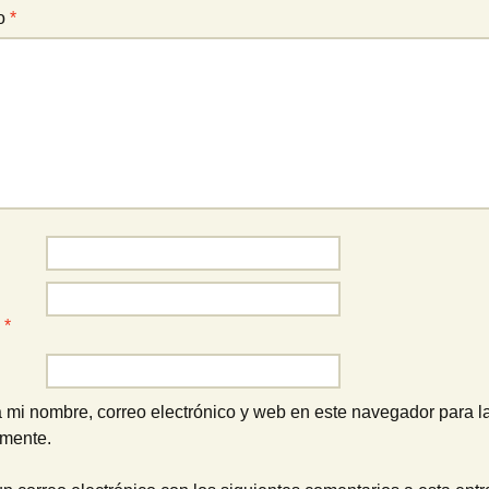
io
*
o
*
 mi nombre, correo electrónico y web en este navegador para l
omente.