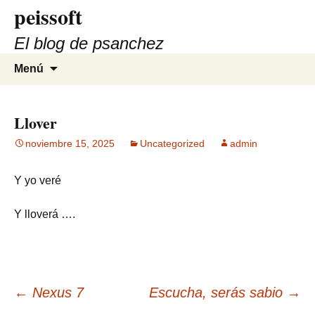
peissoft
Saltar
al
El blog de psanchez
contenido
Buscar:
Menú
Llover
noviembre 15, 2025
Uncategorized
admin
Y yo veré
Y lloverá ….
Navegación
←
Nexus 7
Escucha, serás sabio
→