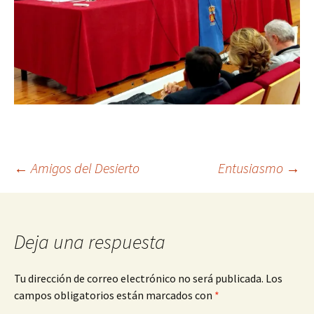
Navegación
←
Amigos del Desierto
Entusiasmo
→
de
Deja una respuesta
entradas
Tu dirección de correo electrónico no será publicada.
Los
campos obligatorios están marcados con
*