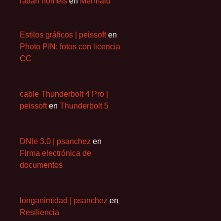
rattan homels
en
Mermaid
Estilos gráficos | peissoft
en
Photo PIN: fotos con licencia
CC
cable Thunderbolt 4 Pro |
peissoft
en
Thunderbolt 5
DNIe 3.0 | psanchez
en
Firma electrónica de
documentos
longanimidad | psanchez
en
Resiliencia