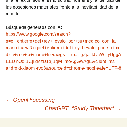
una reflexión sobre la mortalidad humana y la futilidad de
las posesiones materiales frente a la inevitabilidad de la
muerte.
Búsqueda generada con IA:
https://www.google.com/search?
q=el+entierro+del+rey+llevafo+por+su+medico+con+la+
mano+fuera&oq=el+entierro+del+rey+llevafo+por+su+me
dico+con+la+mano+fuera&gs_lcrp=EgZjaHJvbWUyBggA
EEUYOdIBCjI2MzU1ajBqMTmoAgGwAgE&client=ms-
android-xiaomi-rvo3&sourceid=chrome-mobile&ie=UTF-8
Navegación
←
OpenProcessing
ChatGPT “Study Together”
→
de