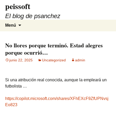
peissoft
Saltar
al
El blog de psanchez
contenido
Buscar:
Menú
No llores porque terminó. Estad alegres
porque ocurrió…
junio 22, 2025
Uncategorized
admin
Si una atribución real conocida, aunque la empleará un
futbolista …
https://copilot.microsoft.com/shares/XFhEXcF9ZfUPNvsj
Eo823