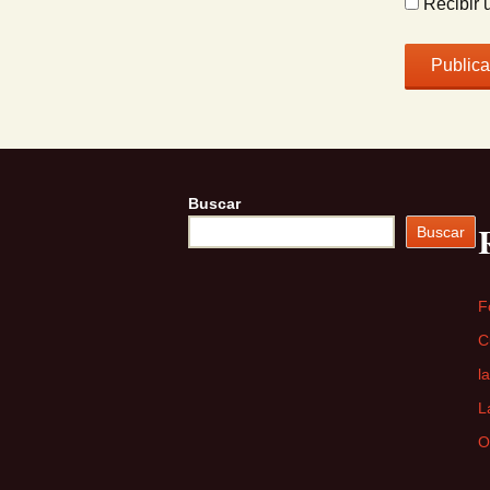
Recibir 
Buscar
Buscar
F
C
l
L
O