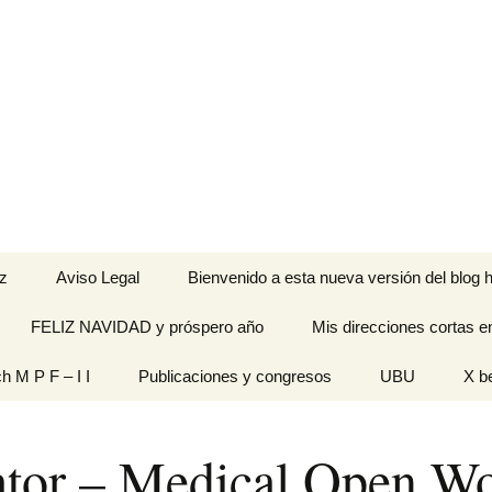
z
Aviso Legal
Bienvenido a esta nueva versión del blog h
FELIZ NAVIDAD y próspero año
Mis direcciones cortas e
ramienta de
ch M P F – I I
Publicaciones y congresos
UBU
X b
idades
Originales
ator – Medical Open Wo
n pantalla
titech M P F – I