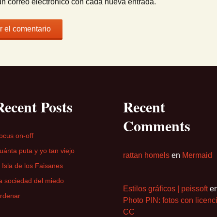
un correo electrónico con cada nueva entrada.
Recent Posts
Recent
Comments
ocus on-off
uánta puta y yo tan viejo
rattan homels
en
Mermaid
a Isla de los Faisanes
a sociedad del miedo
Estilos gráficos | peissoft
e
rdenar
Photo PIN: fotos con licenc
CC