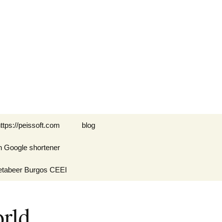
Buscar:
ttps://peissoft.com
blog
n Google shortener
Arkanoid
etabeer Burgos CEEI
ASTEROIDS
Blogs amigos: blogs de
Optimispain
Amigos
rld
Errores en WordPress