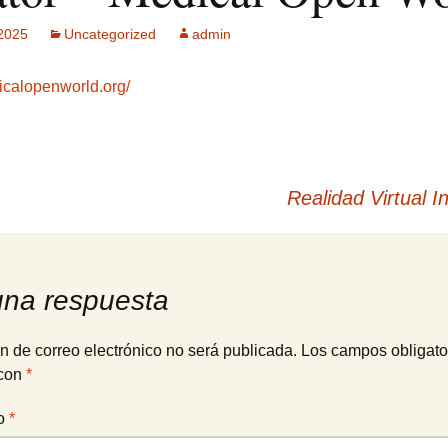
 2025
Uncategorized
admin
ck MPF-II
 GSM: Gestión
dicalopenworld.org/
ultisensorial
es Multitech
Publicidad +
 usuarios
Realidad Virtual I
una respuesta
n de correo electrónico no será publicada.
Los campos obligato
con
*
io
*