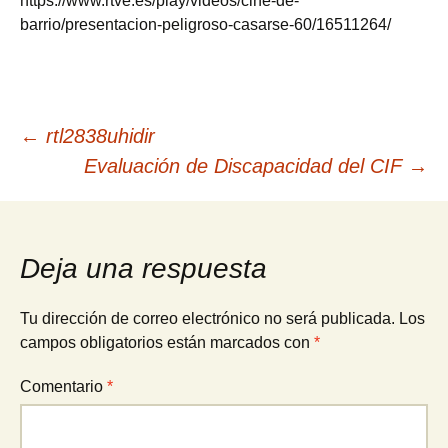
https://www.rtve.es/play/videos/cine-de-
barrio/presentacion-peligroso-casarse-60/16511264/
Navegación
←
rtl2838uhidir
Evaluación de Discapacidad del CIF
→
de
entradas
Deja una respuesta
Tu dirección de correo electrónico no será publicada.
Los
campos obligatorios están marcados con
*
Comentario
*