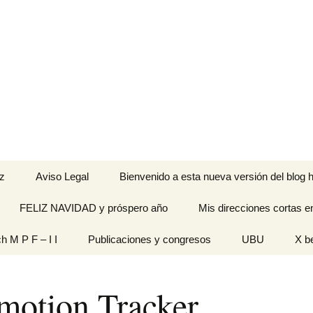
z
Aviso Legal
Bienvenido a esta nueva versión del blog h
FELIZ NAVIDAD y próspero año
Mis direcciones cortas e
ramienta de
ch M P F – I I
Publicaciones y congresos
UBU
X b
idades
Originales
motion Tracker
n pantalla
titech M P F – I