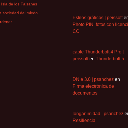
a Isla de los Faisanes
a sociedad del miedo
Estilos gráficos | peissoft
e
rdenar
Photo PIN: fotos con licenc
CC
cable Thunderbolt 4 Pro |
peissoft
en
Thunderbolt 5
DNIe 3.0 | psanchez
en
Firma electrónica de
documentos
longanimidad | psanchez
e
Resiliencia