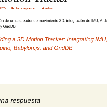
2025
Uncategorized
admin
ck MPF-II
 GSM: Gestión
ón de un rastreador de movimiento 3D: integración de IMU, Ard
ultisensorial
es Multitech
 y GridDB
Publicidad +
lding a 3D Motion Tracker: Integrating IMU
 usuarios
uino, Babylon.js, and GridDB
una respuesta