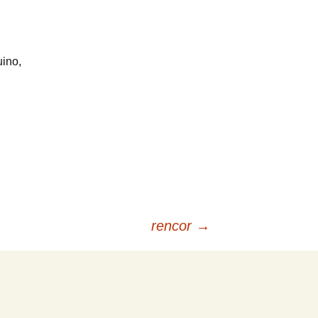
uino,
,
rencor
→