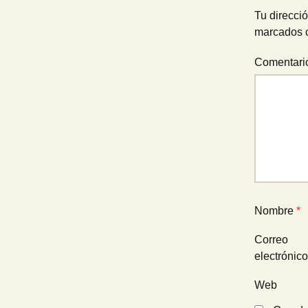
entradas
Tu direcció
marcados 
Comentar
Nombre
*
Correo
electrónic
Web