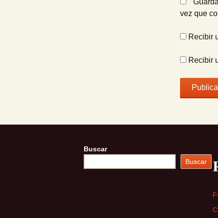
Guarda
vez que c
Recibir 
Recibir 
Buscar
Buscar
F
C