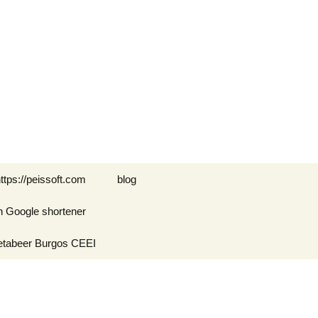
Buscar:
ttps://peissoft.com
blog
n Google shortener
Arkanoid
etabeer Burgos CEEI
ASTEROIDS
Blogs amigos: blogs de
Optimispain
Amigos
Errores en WordPress