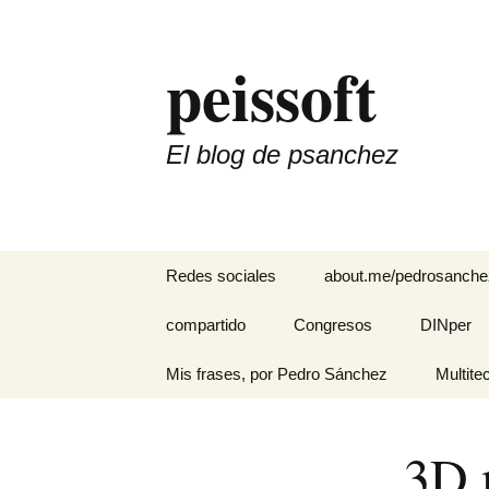
Saltar
al
peissoft
contenido
El blog de psanchez
Redes sociales
about.me/pedrosanche
Divulgando Ciencia y
compartido
Congresos
DINper
Tecnología
El hotel de los cuentos
Mis frases, por Pedro Sánchez
HADA Her
Multite
Instagram
Apoyo a
Discapac
Kiyoshi Suzaki: “Los
Auditivas
Cintas 
Linkedin
sistemas ayudan, las
3D 
personas hacen que
suceda…”
Interfaz e
FDD Mul
Pregunta por Pedro en
I