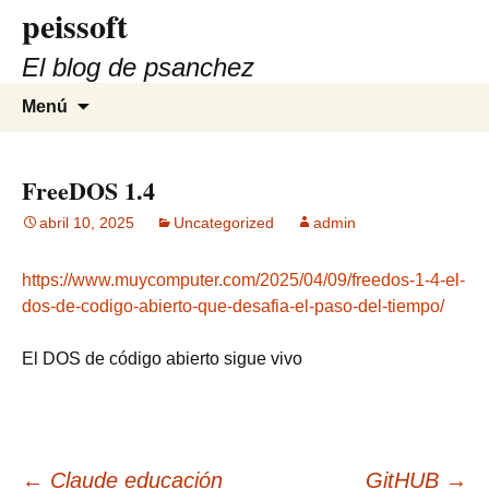
peissoft
Saltar
al
El blog de psanchez
contenido
Buscar:
Menú
FreeDOS 1.4
abril 10, 2025
Uncategorized
admin
https://www.muycomputer.com/2025/04/09/freedos-1-4-el-
dos-de-codigo-abierto-que-desafia-el-paso-del-tiempo/
El DOS de código abierto sigue vivo
←
Claude educación
GitHUB
→