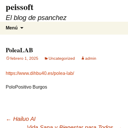
peissoft
Saltar
al
El blog de psanchez
contenido
Buscar:
Menú
PoleaLAB
febrero 1, 2025
Uncategorized
admin
https://www.dihbu40.es/polea-lab/
PoloPositivo Burgos
Navegación
←
Hailuo AI
Vida Sana y Bienestar para Todos
→