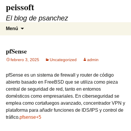
peissoft
Saltar
al
El blog de psanchez
contenido
Buscar:
Menú
pfSense
febrero 3, 2025
Uncategorized
admin
pfSense es un sistema de firewall y router de código
abierto basado en FreeBSD que se utiliza como pieza
central de seguridad de red, tanto en entornos
domésticos como empresariales. En ciberseguridad se
emplea como cortafuegos avanzado, concentrador VPN y
plataforma para añadir funciones de IDS/IPS y control de
tráfico.
pfsense+5