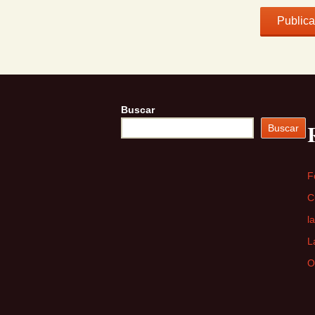
Buscar
Buscar
F
C
l
L
O