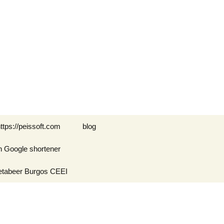
Buscar:
ttps://peissoft.com
blog
n Google shortener
Arkanoid
etabeer Burgos CEEI
ASTEROIDS
Blogs amigos: blogs de
Optimispain
Amigos
Errores en WordPress