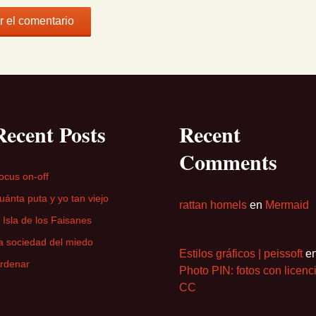
Recent Posts
Recent
Comments
ocus on-off
uánta puta y yo tan viejo
rattan homels
en
Mermaid
a Isla de los Faisanes
a sociedad del miedo
Estilos gráficos | peissoft
e
rdenar
Photo PIN: fotos con licenc
CC