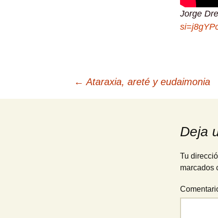
Jorge Dre
si=j8gYP
Navegación
←
Ataraxia, areté y eudaimonia
de
Deja 
entradas
Tu direcció
marcados 
Comentar