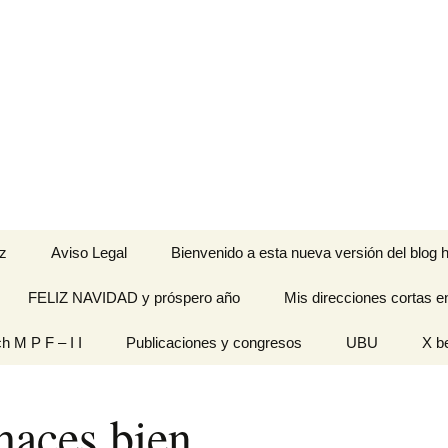
z
Aviso Legal
Bienvenido a esta nueva versión del blog h
FELIZ NAVIDAD y próspero año
Mis direcciones cortas e
ramienta de
ch M P F – I I
Publicaciones y congresos
UBU
X b
idades
Originales
haces bien
n pantalla
titech M P F – I