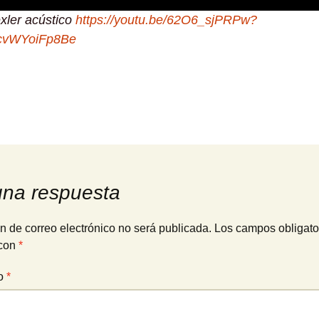
xler acústico
https://youtu.be/62O6_sjPRPw?
cvWYoiFp8Be
una respuesta
n de correo electrónico no será publicada.
Los campos obligato
con
*
io
*