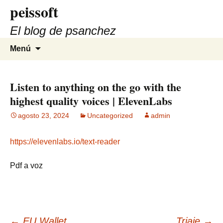
peissoft
Saltar
al
El blog de psanchez
contenido
Buscar:
Menú
Listen to anything on the go with the
highest quality voices | ElevenLabs
agosto 23, 2024
Uncategorized
admin
https://elevenlabs.io/text-reader
Pdf a voz
←
EU Wallet
Triaje
→