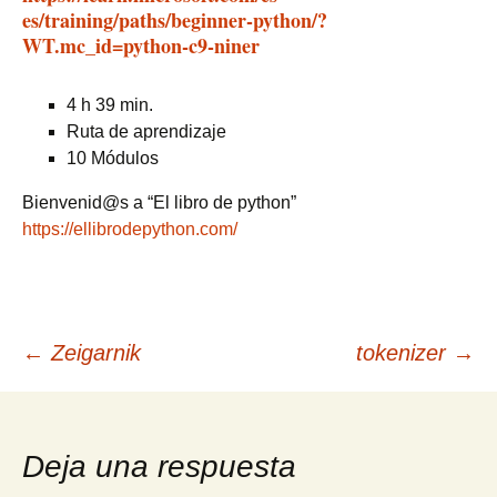
es/training/paths/beginner-python/?
WT.mc_id=python-c9-niner
4 h 39 min.
Ruta de aprendizaje
10 Módulos
Bienvenid@s a “El libro de python”
https://ellibrodepython.com/
Navegación
←
Zeigarnik
tokenizer
→
de
Deja una respuesta