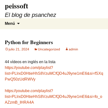
peissoft
Saltar
al
El blog de psanchez
contenido
Buscar:
Menú
Python for Beginners
julio 21, 2024
Uncategorized
admin
44 vídeos en inglés en la lista
https://youtube.com/playlist?
list=PLlrxD0HtieHhS8VzuMCfQD4uJ9yne1mE6&si=fSXq
PwQ50zUdRWVy
https://youtube.com/playlist?
list=PLlrxD0HtieHhS8VzuMCfQD4uJ9yne1mE6&si=fo_o
AZzmB_IHRA4A