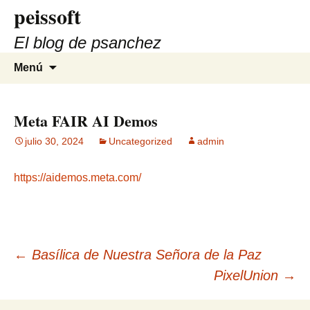
peissoft
Saltar
al
El blog de psanchez
contenido
Buscar:
Menú
Meta FAIR AI Demos
julio 30, 2024
Uncategorized
admin
https://aidemos.meta.com/
Navegación
←
Basílica de Nuestra Señora de la Paz
PixelUnion
→
de