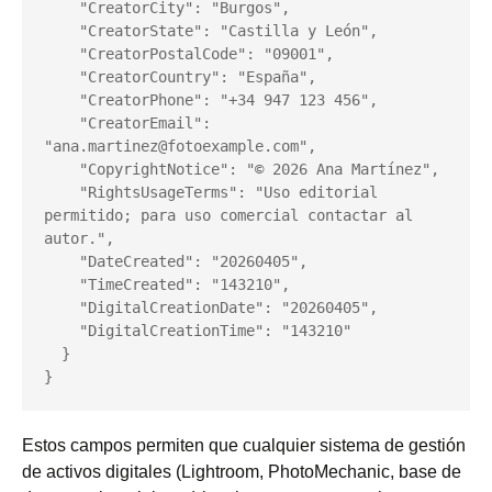
    "CreatorCity": "Burgos",

    "CreatorState": "Castilla y León",

    "CreatorPostalCode": "09001",

    "CreatorCountry": "España",

    "CreatorPhone": "+34 947 123 456",

    "CreatorEmail": 
"ana.martinez@fotoexample.com",

    "CopyrightNotice": "© 2026 Ana Martínez",

    "RightsUsageTerms": "Uso editorial 
permitido; para uso comercial contactar al 
autor.",

    "DateCreated": "20260405",

    "TimeCreated": "143210",

    "DigitalCreationDate": "20260405",

    "DigitalCreationTime": "143210"

  }

}
Estos campos permiten que cualquier sistema de gestión
de activos digitales (Lightroom, PhotoMechanic, base de