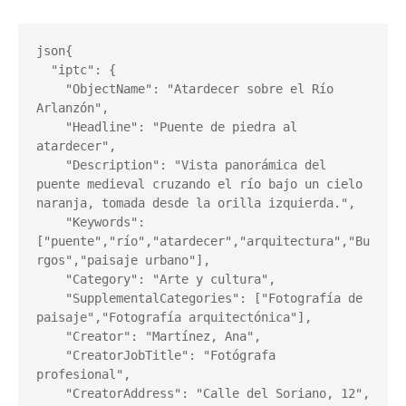
json
{

  "iptc": {

    "ObjectName": "Atardecer sobre el Río 
Arlanzón",

    "Headline": "Puente de piedra al 
atardecer",

    "Description": "Vista panorámica del 
puente medieval cruzando el río bajo un cielo 
naranja, tomada desde la orilla izquierda.",

    "Keywords": 
["puente","río","atardecer","arquitectura","Bu
rgos","paisaje urbano"],

    "Category": "Arte y cultura",

    "SupplementalCategories": ["Fotografía de 
paisaje","Fotografía arquitectónica"],

    "Creator": "Martínez, Ana",

    "CreatorJobTitle": "Fotógrafa 
profesional",

    "CreatorAddress": "Calle del Soriano, 12",
