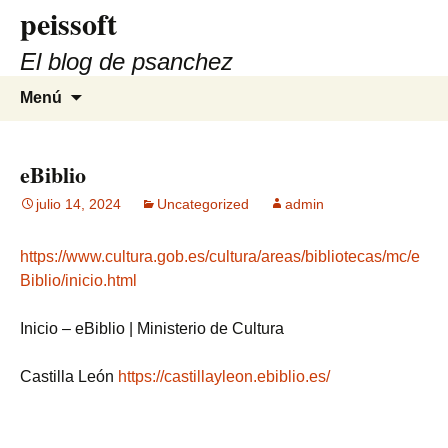
peissoft
Saltar
al
El blog de psanchez
contenido
Buscar:
Menú
eBiblio
julio 14, 2024
Uncategorized
admin
https://www.cultura.gob.es/cultura/areas/bibliotecas/mc/e
Biblio/inicio.html
Inicio – eBiblio | Ministerio de Cultura
Castilla León
https://castillayleon.ebiblio.es/