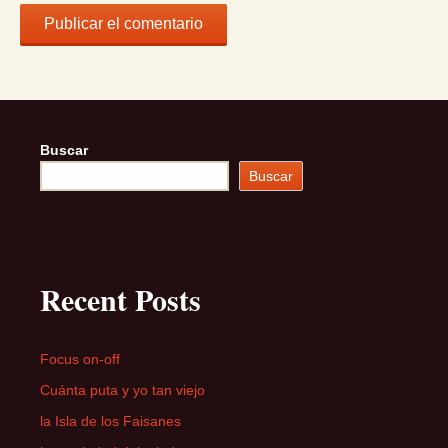
Buscar
Buscar
Recent Posts
Focus on-off
Cuánta puta y yo tan viejo
la Isla de los Faisanes