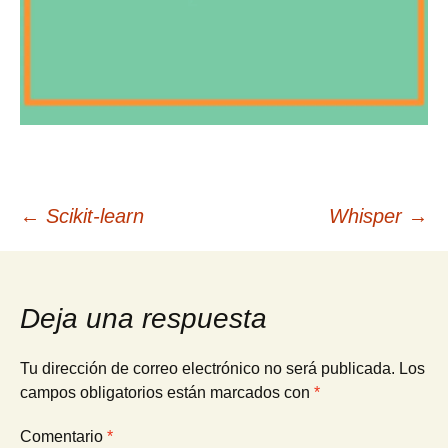
Navegación
←
Scikit‑learn
Whisper
→
de
Deja una respuesta
entradas
Tu dirección de correo electrónico no será publicada.
Los
campos obligatorios están marcados con
*
Comentario
*