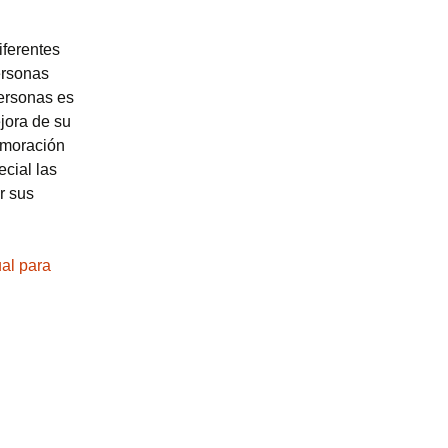
iferentes
ersonas
ersonas es
jora de su
emoración
ecial las
r sus
ual para