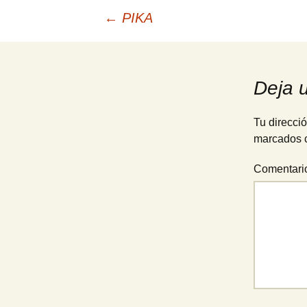
Navegación
←
PIKA
de
Deja 
entradas
Tu direcció
marcados 
Comentar