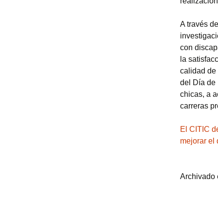
realización
A través de
investigac
con discap
la satisfa
calidad de
del Día de 
chicas, a a
carreras pr
El CITIC d
mejorar el
Archivado