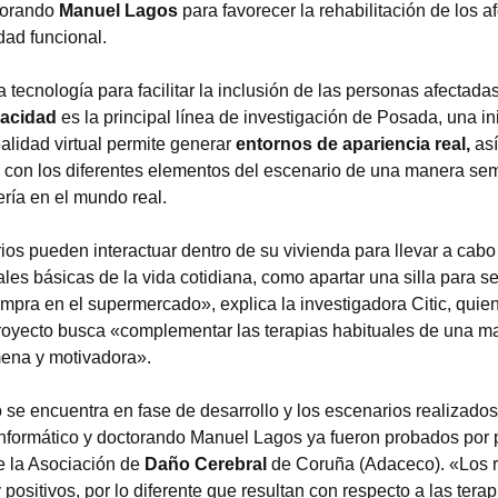
torando
Manuel Lagos
para favorecer la rehabilitación de los a
idad funcional.
a tecnología para facilitar la inclusión de las personas afectada
acidad
es la principal línea de investigación de Posada, una in
ealidad virtual permite generar
entornos de apariencia real,
así
n con los diferentes elementos del escenario de una manera sem
ría en el mundo real.
ios pueden interactuar dentro de su vivienda para llevar a cabo
les básicas de la vida cotidiana, como apartar una silla para s
ompra en el supermercado», explica la investigadora Citic, quie
royecto busca «complementar las terapias habituales de una m
ena y motivadora».
 se encuentra en fase de desarrollo y los escenarios realizados
informático y doctorando Manuel Lagos ya fueron probados por
e la Asociación de
Daño Cerebral
de Coruña (Adaceco). «Los r
positivos, por lo diferente que resultan con respecto a las tera