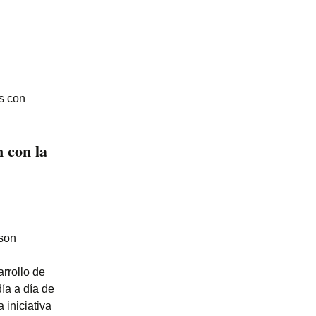
s con
n con la
son
rrollo de
ía a día de
a iniciativa