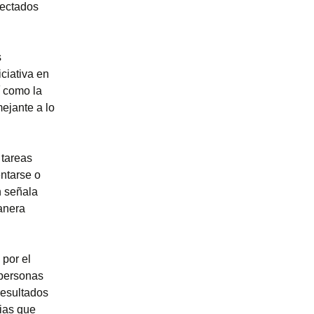
fectados
s
iciativa en
 como la
ejante a lo
 tareas
entarse o
n señala
anera
 por el
 personas
esultados
pias que