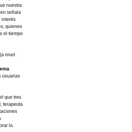
que nuestra
uien señala
 interés
es, quienes
o el tiempo
(a nivel
tema
s usuarias
el que tres
, terapeuta
rtaciones
a
rar la