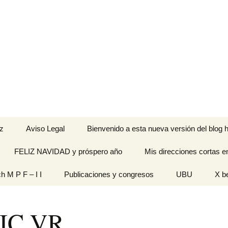
z
Aviso Legal
Bienvenido a esta nueva versión del blog h
FELIZ NAVIDAD y próspero año
Mis direcciones cortas e
ramienta de
ch M P F – I I
Publicaciones y congresos
UBU
X b
idades
Originales
IC VR
n pantalla
titech M P F – I