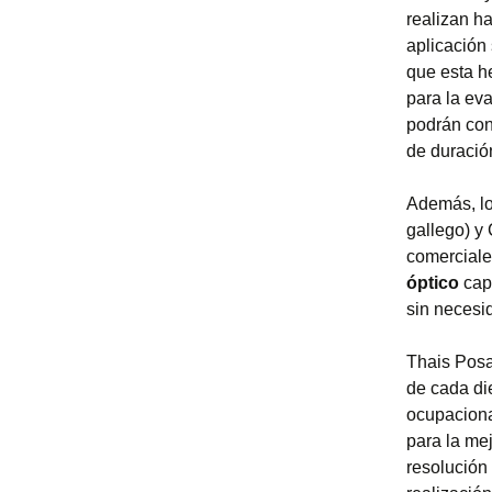
realizan ha
aplicación 
que esta h
para la eva
podrán con
de duració
Además, lo
gallego) 
comerciale
óptico
capa
sin necesi
Thais Posa
de cada di
ocupaciona
para la mej
resolución