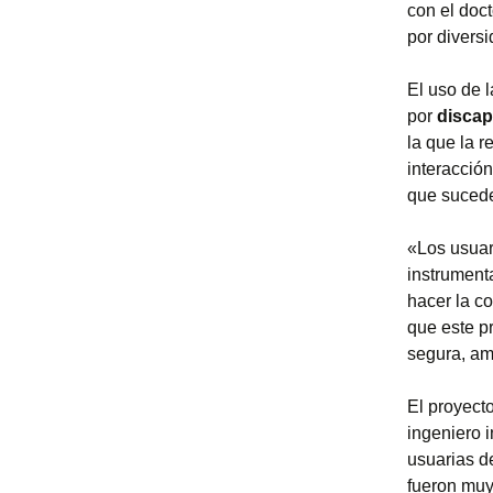
con el doc
por divers
El uso de l
por
discap
la que la r
interacció
que sucede
«Los usuar
instrumenta
hacer la c
que este p
segura, am
El proyecto
ingeniero 
usuarias d
fueron muy 