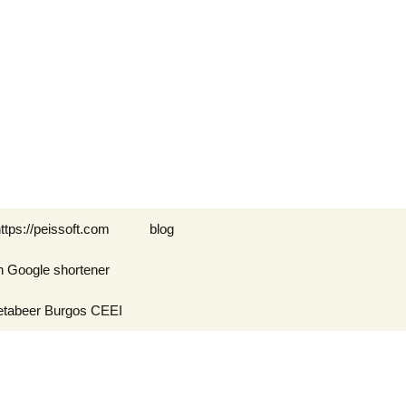
Buscar:
ttps://peissoft.com
blog
n Google shortener
Arkanoid
etabeer Burgos CEEI
ASTEROIDS
Blogs amigos: blogs de
Optimispain
Amigos
Errores en WordPress