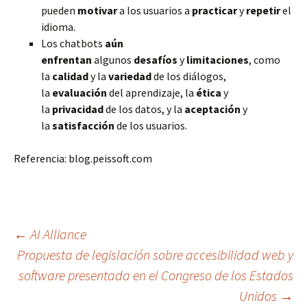
pueden
motivar
a los usuarios a
practicar
y
repetir
el
idioma.
Los chatbots
aún
enfrentan
algunos
desafíos
y
limitaciones
, como
la
calidad
y la
variedad
de los diálogos,
la
evaluación
del aprendizaje, la
ética
y
la
privacidad
de los datos, y la
aceptación
y
la
satisfacción
de los usuarios.
Referencia: blog.peissoft.com
Navegación
←
AI Alliance
Propuesta de legislación sobre accesibilidad web y
de
software presentada en el Congreso de los Estados
Unidos
→