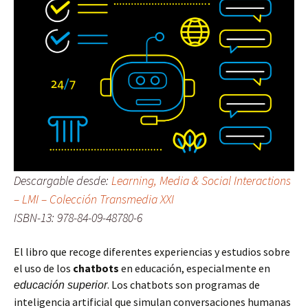
Descargable desde:
Learning, Media & Social Interactions
– LMI – Colección Transmedia XXI
ISBN-13: 978-84-09-48780-6
El libro que recoge diferentes experiencias y estudios sobre
el uso de los
chatbots
en educación, especialmente en
. Los chatbots son programas de
educación superior
inteligencia artificial que simulan conversaciones humanas