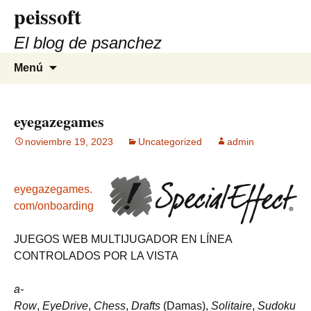
peissoft
Saltar
al
El blog de psanchez
contenido
Buscar:
Menú
eyegazegames
noviembre 19, 2023
Uncategorized
admin
eyegazegames.
com/onboarding
JUEGOS WEB MULTIJUGADOR EN LÍNEA
CONTROLADOS POR LA VISTA
a-
Row
,
EyeDrive
,
Chess
,
Drafts
(Damas),
Solitaire
,
Sudoku