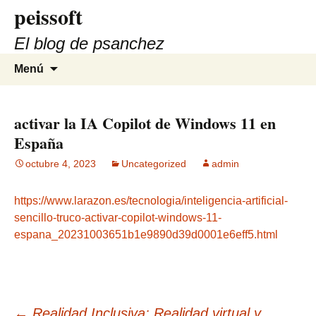
peissoft
Saltar
al
El blog de psanchez
contenido
Buscar:
Menú
activar la IA Copilot de Windows 11 en
España
octubre 4, 2023
Uncategorized
admin
https://www.larazon.es/tecnologia/inteligencia-artificial-
sencillo-truco-activar-copilot-windows-11-
espana_20231003651b1e9890d39d0001e6eff5.html
←
Realidad Inclusiva: Realidad virtual y