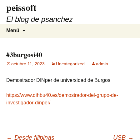
peissoft
Saltar
al
El blog de psanchez
contenido
Buscar:
Menú
#3burgosi40
octubre 11, 2023
Uncategorized
admin
Demostrador DINper de universidad de Burgos
https://www.dihbu40.es/demostrador-del-grupo-de-
investigador-dinper/
←
Desde filipinas
USB
→