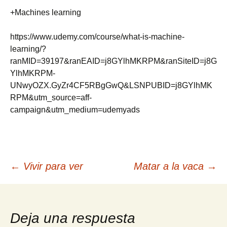
+Machines learning
https://www.udemy.com/course/what-is-machine-
learning/?
ranMID=39197&ranEAID=j8GYlhMKRPM&ranSiteID=j8G
YlhMKRPM-
UNwyOZX.GyZr4CF5RBgGwQ&LSNPUBID=j8GYlhMK
RPM&utm_source=aff-
campaign&utm_medium=udemyads
Navegación
←
Vivir para ver
Matar a la vaca
→
de
Deja una respuesta