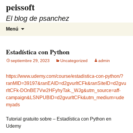
peissoft
Saltar
al
El blog de psanchez
contenido
Buscar:
Menú
Estadística con Python
septiembre 29, 2023
Uncategorized
admin
https://www.udemy.com/course/estadistica-con-python/?
ranMID=39197&ranEAID=d2gvurItCFk&ranSiteID=d2gvu
rItCFk-DOnBE7Vw2HFyhyTak._WJg&utm_source=aff-
campaign&LSNPUBID=d2gvurItCFk&utm_medium=ude
myads
Tutorial gratuito sobre – Estadística con Python en
Udemy