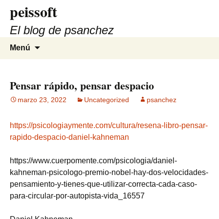
peissoft
Saltar
al
El blog de psanchez
contenido
Buscar:
Menú
Pensar rápido, pensar despacio
marzo 23, 2022
Uncategorized
psanchez
https://psicologiaymente.com/cultura/resena-libro-pensar-
rapido-despacio-daniel-kahneman
https://www.cuerpomente.com/psicologia/daniel-
kahneman-psicologo-premio-nobel-hay-dos-velocidades-
pensamiento-y-tienes-que-utilizar-correcta-cada-caso-
para-circular-por-autopista-vida_16557