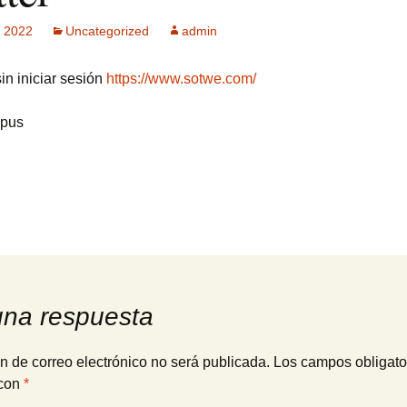
, 2022
Uncategorized
admin
ck MPF-II
 GSM: Gestión
sin iniciar sesión
https://www.sotwe.com/
ultisensorial
es Multitech
 pus
Publicidad +
 usuarios
una respuesta
n de correo electrónico no será publicada.
Los campos obligato
con
*