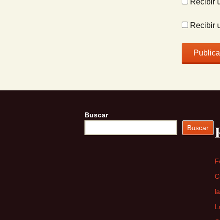
Recibir 
Recibir 
Buscar
Buscar
F
C
l
L