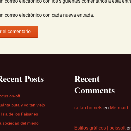
un correo electrónico con los siguientes comentarios a esta entr
un correo electrónico con cada nueva entrada.
Recent Posts
Recent
Comments
ocus on-off
uánta puta y yo tan viejo
rattan homels
en
Mermaid
a Isla de los Faisanes
a sociedad del miedo
Estilos gráficos | peissoft
e