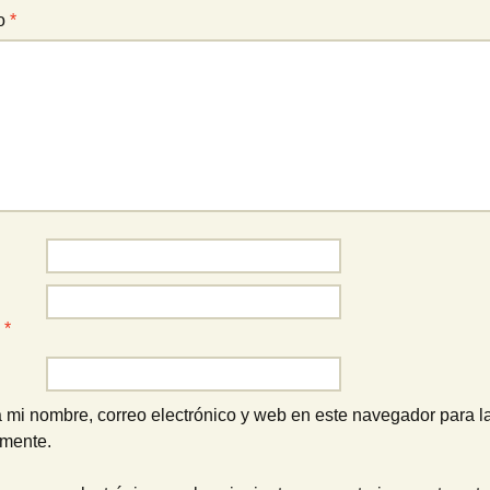
io
*
o
*
 mi nombre, correo electrónico y web en este navegador para l
omente.