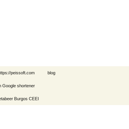
Buscar:
ttps://peissoft.com
blog
n Google shortener
Arkanoid
etabeer Burgos CEEI
ASTEROIDS
Blogs amigos: blogs de
Optimispain
Amigos
Errores en WordPress