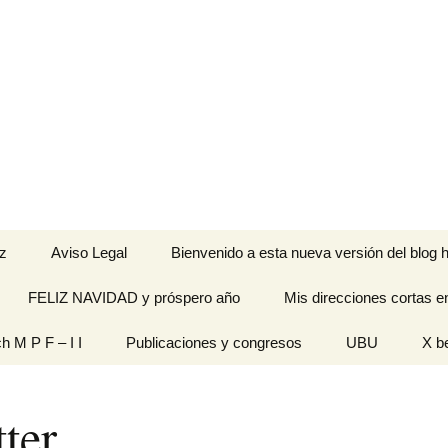
z
Aviso Legal
Bienvenido a esta nueva versión del blog h
FELIZ NAVIDAD y próspero año
Mis direcciones cortas e
ramienta de
ch M P F – I I
Publicaciones y congresos
UBU
X b
idades
Originales
ter
n pantalla
titech M P F – I