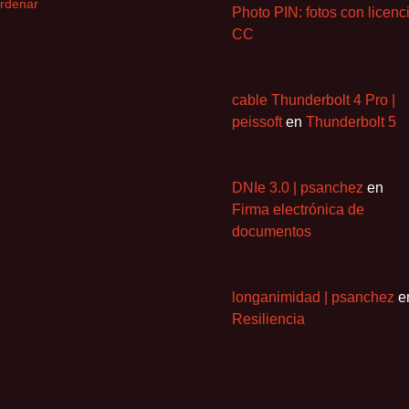
rdenar
Photo PIN: fotos con licenc
CC
cable Thunderbolt 4 Pro |
peissoft
en
Thunderbolt 5
DNIe 3.0 | psanchez
en
Firma electrónica de
documentos
longanimidad | psanchez
e
Resiliencia