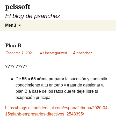
peissoft
Saltar
al
El blog de psanchez
contenido
Buscar:
Menú
Plan B
agosto 7, 2021
Uncategorized
psanchez
???? ?????
De
55 a 65 años
, preparar la sucesión y transmitir
conocimiento a tu entorno y tratar de gestionar tu
plan B a base de los ratos que te deje libre tu
ocupación principal.
https://blogs.elconfidencial.com/espana/tribuna/2020-04-
15/planb-empresarios-directivos_2548395/