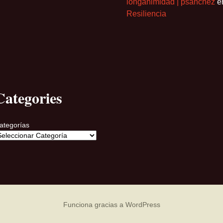
longanimidad | psanchez
e
Resiliencia
Categories
ategorías
Funciona gracias a WordPress