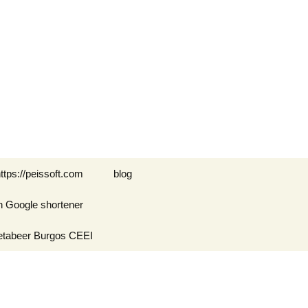
Buscar:
ttps://peissoft.com
blog
n Google shortener
Arkanoid
etabeer Burgos CEEI
ASTEROIDS
Blogs amigos: blogs de
Optimispain
Amigos
Errores en WordPress