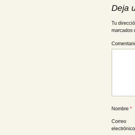
de
Deja 
entradas
Tu direcció
marcados 
Comentar
Nombre
*
Correo
electrónic