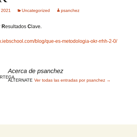
, 2021
Uncategorized
psanchez
ck MPF-II
 GSM: Gestión
y
R
esultados
C
lave.
ultisensorial
es Multitech
w.iebschool.com/blog/que-es-metodologia-okr-rrhh-2-0/
Publicidad +
 usuarios
Acerca de psanchez
ALTERNATE
Ver todas las entradas por psanchez
→