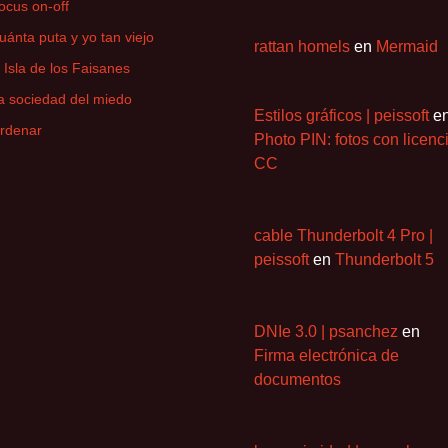
ocus on-off
uánta puta y yo tan viejo
rattan homels
en
Mermaid
a Isla de los Faisanes
a sociedad del miedo
Estilos gráficos | peissoft
e
rdenar
Photo PIN: fotos con licenc
CC
cable Thunderbolt 4 Pro |
peissoft
en
Thunderbolt 5
DNIe 3.0 | psanchez
en
Firma electrónica de
documentos