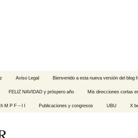
z
Aviso Legal
Bienvenido a esta nueva versión del blog h
FELIZ NAVIDAD y próspero año
Mis direcciones cortas e
ramienta de
ch M P F – I I
Publicaciones y congresos
UBU
X b
idades
Originales
R
n pantalla
titech M P F – I