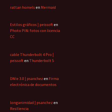
rattan homels
en
Mermaid
Estilos gráficos | peissoft
en
Photo PIN: fotos con licencia
CC
cable Thunderbolt 4 Pro |
peissoft
en
Thunderbolt 5
DNIe 3.0 | psanchez
en
Firma
electrónica de documentos
longanimidad | psanchez
en
Resiliencia