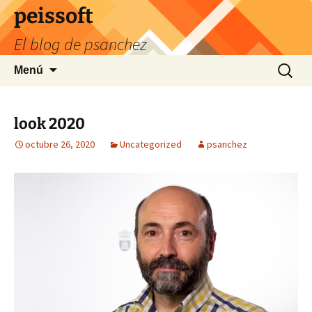
Saltar
peissoft
al
El blog de psanchez
contenido
Buscar:
Menú
look 2020
octubre 26, 2020
Uncategorized
psanchez