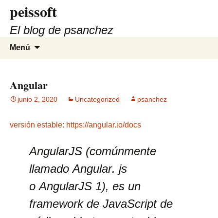
peissoft
Saltar
al
El blog de psanchez
contenido
Buscar:
Menú
Angular
junio 2, 2020
Uncategorized
psanchez
versión estable: https://angular.io/docs
AngularJS
(comúnmente
llamado
Angular
. js
o
AngularJS
1), es un
framework de JavaScript de