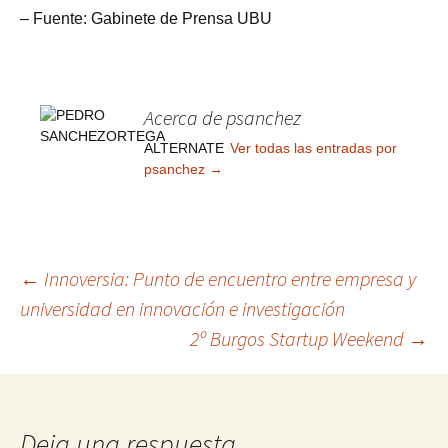
– Fuente: Gabinete de Prensa UBU
Acerca de psanchez
ALTERNATE
Ver todas las entradas por
psanchez
→
Navegación
←
Innoversia: Punto de encuentro entre empresa y
universidad en innovación e investigación
2º Burgos Startup Weekend
→
de
entradas
Deja una respuesta