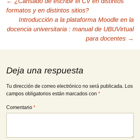
Navegación
←
¿Cansado de escribir el CV en distintos
formatos y en distintos sitios?
de
Introducción a la plataforma Moodle en la
docencia universitaria : manual de UBUVirtual
entradas
para docentes
→
Deja una respuesta
Tu dirección de correo electrónico no será publicada.
Los
campos obligatorios están marcados con
*
Comentario
*