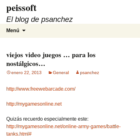
peissoft
Saltar
al
El blog de psanchez
contenido
Buscar:
Menú
viejos video juegos … para los
nostálgicos…
enero 22, 2013
General
psanchez
http://www.freewebarcade.com/
http://mygamesonline.net
Quizás recuerdo especialmente este:
http://mygamesonline.net/online-army-games/battle-
tanks.html#